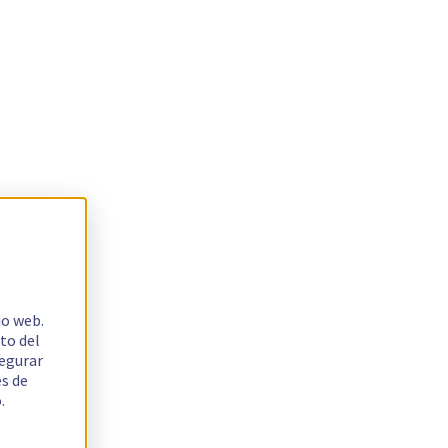
io web.
to del
segurar
es de
.