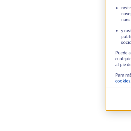
rast
nave
nues
y ras
publi
socio
Puede a
cualqui
al pie d
Para má
cookies