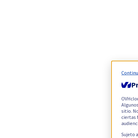
Continu
Pr
OVHclo
Algunos
sitio. N
ciertas
audienc
Sujeto 