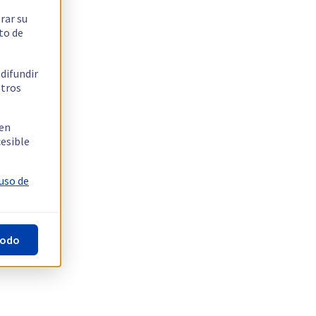
rar su
to de
 difundir
stros
 en
cesible
 uso de
todo