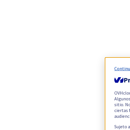
Continu
Pr
OVHclo
Algunos
sitio. N
ciertas
audienc
Sujeto 