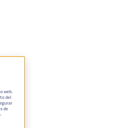
io web.
to del
segurar
es de
.