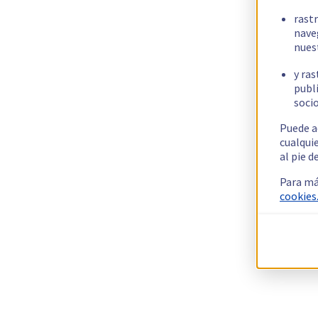
rast
nave
nues
y ras
publi
socio
Puede a
cualqui
al pie d
Para má
cookies