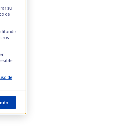
rar su
to de
 difundir
stros
 en
cesible
 uso de
todo