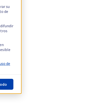
rar su
to de
 difundir
stros
 en
cesible
 uso de
todo