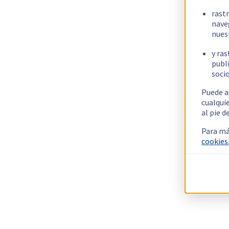
rast
nave
nues
y ras
publi
socio
Puede a
cualqui
al pie d
Para má
cookies