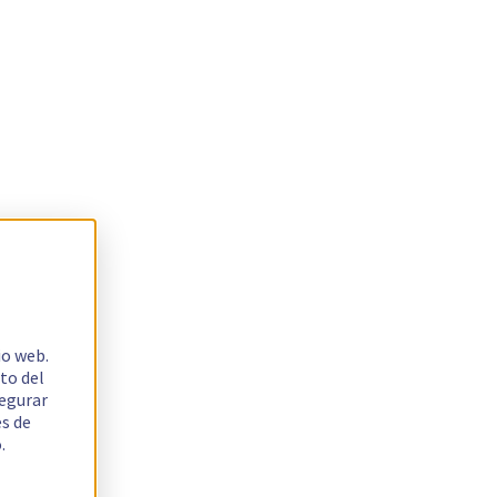
io web.
to del
segurar
es de
.