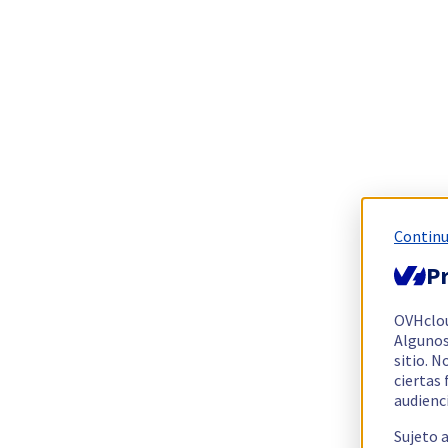
Continu
Pr
OVHclo
Algunos
sitio. N
ciertas
audienc
Sujeto 