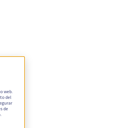
io web.
to del
segurar
es de
.