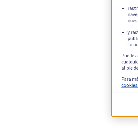
rast
nave
nues
y ras
publi
socio
Puede a
cualqui
al pie d
Para má
cookies