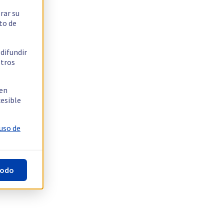
rar su
to de
 difundir
stros
 en
cesible
 uso de
todo