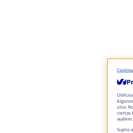
Continu
Pr
OVHclo
Algunos
sitio. N
ciertas
audienc
Sujeto 