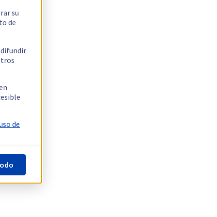
rar su
to de
 difundir
stros
 en
cesible
 uso de
todo