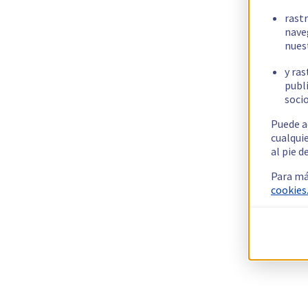
rast
nave
nues
y ras
publi
socio
Puede a
cualqui
al pie d
Para má
cookies