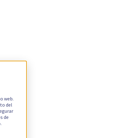
io web.
to del
segurar
es de
.