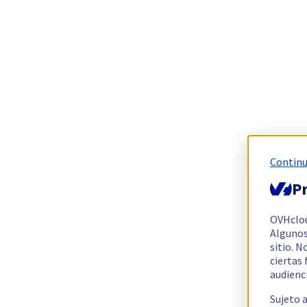
Continu
Pr
OVHclo
Algunos
sitio. N
ciertas
audienc
Sujeto 