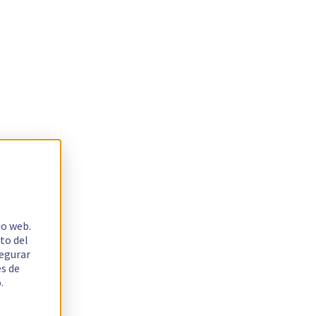
io web.
to del
segurar
es de
.