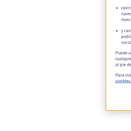
rast
nave
nues
y ras
publi
socio
Puede a
cualqui
al pie d
Para má
cookies