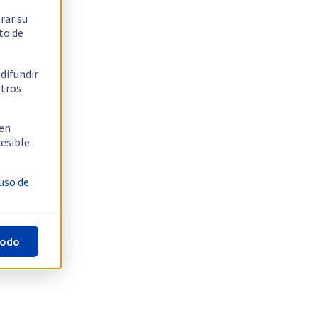
rar su
to de
 difundir
stros
 en
cesible
 uso de
todo