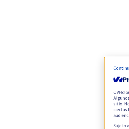
Continu
Pr
OVHclo
Algunos
sitio. N
ciertas
audienc
Sujeto 