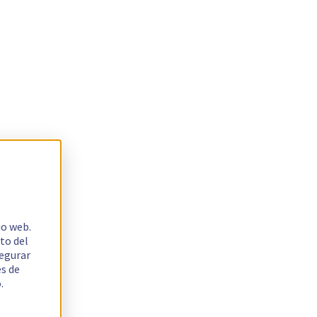
io web.
to del
segurar
es de
.