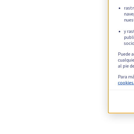
rast
nave
nues
y ras
publi
socio
Puede a
cualqui
al pie d
Para má
cookies