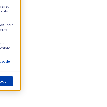
rar su
to de
 difundir
stros
 en
cesible
 uso de
todo