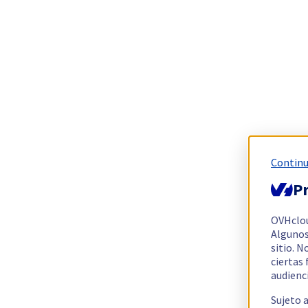
Continu
Pr
OVHclo
Algunos
sitio. N
ciertas
audienc
Sujeto 