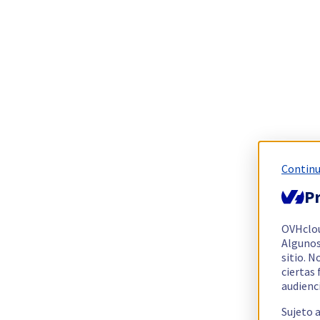
Continu
Pr
OVHclo
Algunos
sitio. N
ciertas
audienc
Sujeto 