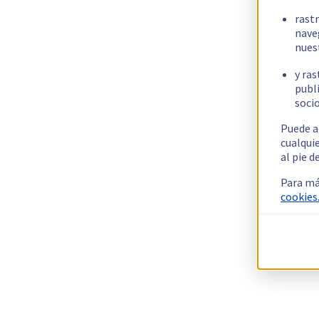
rast
nave
nues
y ras
publi
socio
Puede a
cualqui
al pie d
Para má
cookies