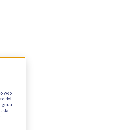
io web.
to del
segurar
es de
.