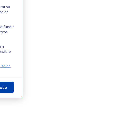
rar su
to de
 difundir
stros
 en
cesible
 uso de
todo