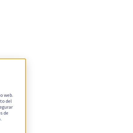
io web.
to del
segurar
es de
.