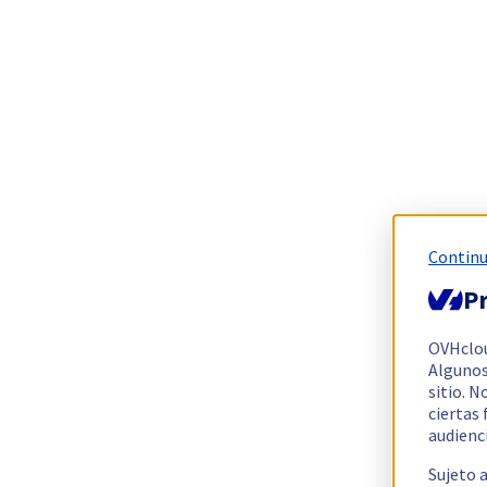
Continu
Pr
OVHclo
Algunos
sitio. N
ciertas
audienc
Sujeto 