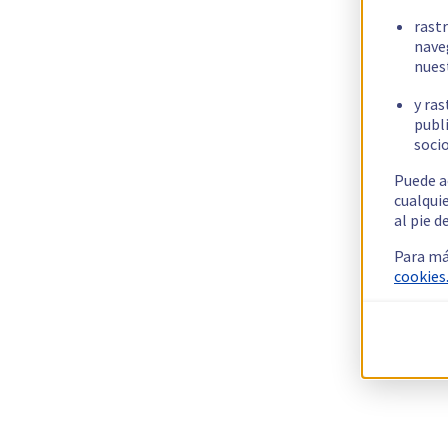
rast
nave
nues
y ras
publi
socio
Puede a
cualqui
al pie d
Para má
cookies