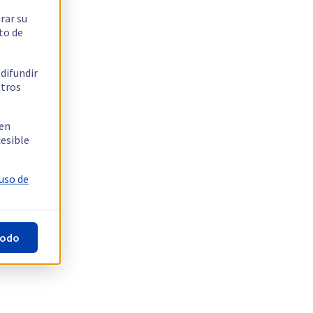
rar su
to de
 difundir
stros
 en
cesible
 uso de
todo