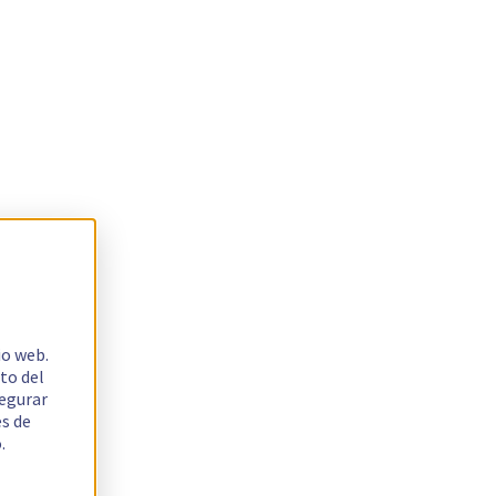
io web.
to del
segurar
es de
.