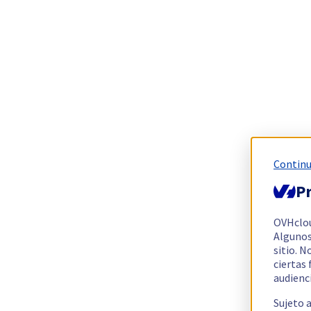
Continu
Pr
OVHclo
Algunos
sitio. N
ciertas
audienc
Sujeto 