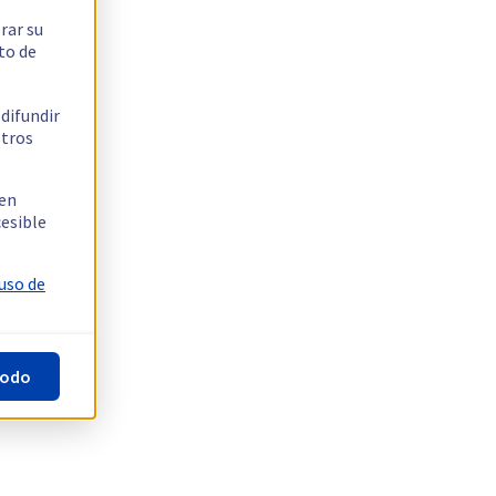
rar su
to de
 difundir
stros
 en
cesible
 uso de
todo