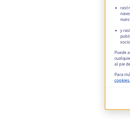
rast
nave
nues
y ras
publi
socio
Puede a
cualqui
al pie d
Para má
cookies