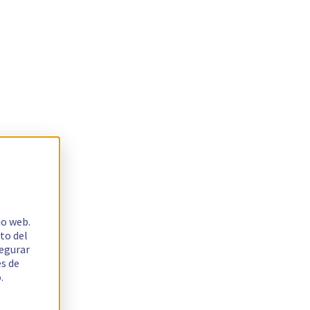
io web.
to del
segurar
es de
.