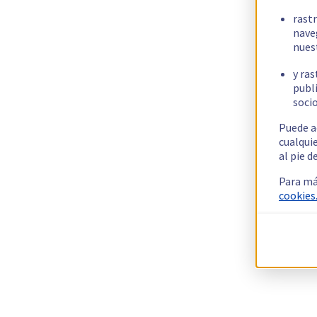
rast
nave
nues
y ras
publi
socio
Puede a
cualqui
al pie d
Para má
cookies