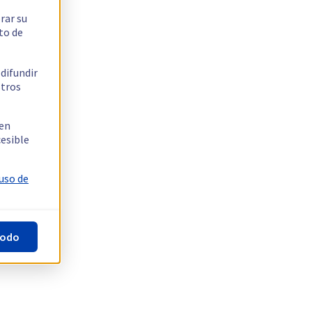
rar su
to de
 difundir
stros
 en
cesible
 uso de
todo