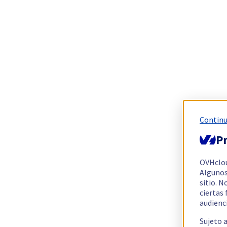
Continu
Pr
OVHclo
Algunos
sitio. N
ciertas
audienc
Sujeto 