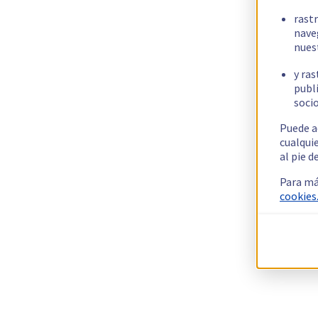
rast
nave
nues
y ras
publi
socio
Puede a
cualqui
al pie d
Para má
cookies