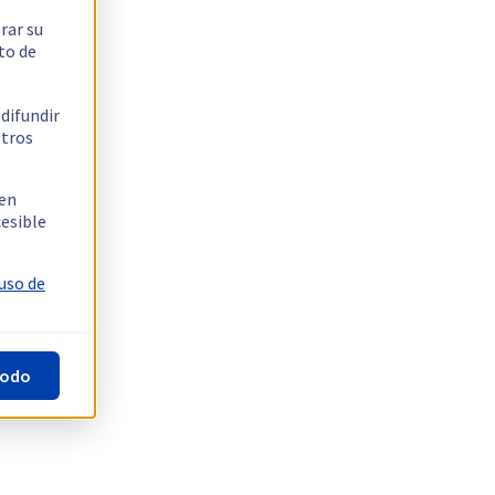
rar su
to de
 difundir
stros
 en
cesible
 uso de
todo