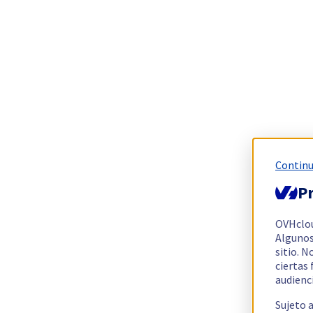
Continu
Pr
OVHclo
Algunos
sitio. N
ciertas
audienc
Sujeto 