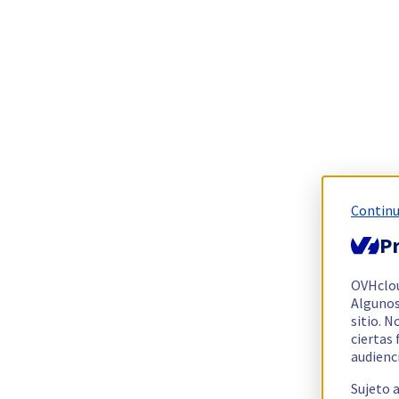
Continu
Pr
OVHclo
Algunos
sitio. N
ciertas
audienc
Sujeto 