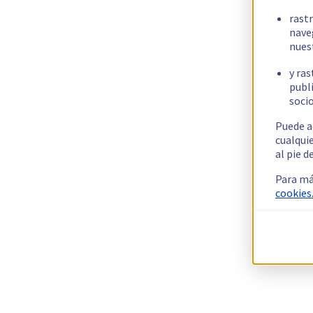
rast
nave
nues
y ras
publi
socio
Puede a
cualqui
al pie d
Para má
cookies