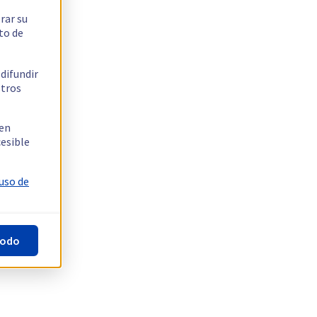
rar su
to de
 difundir
stros
 en
cesible
 uso de
todo