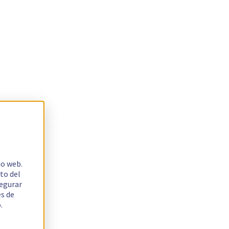
io web.
to del
segurar
es de
.