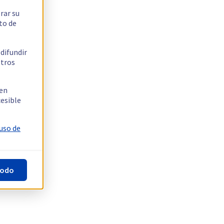
rar su
to de
 difundir
stros
 en
cesible
 uso de
todo