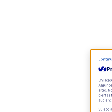
Continu
Pr
OVHclo
Algunos
sitio. N
ciertas
audienc
Sujeto 