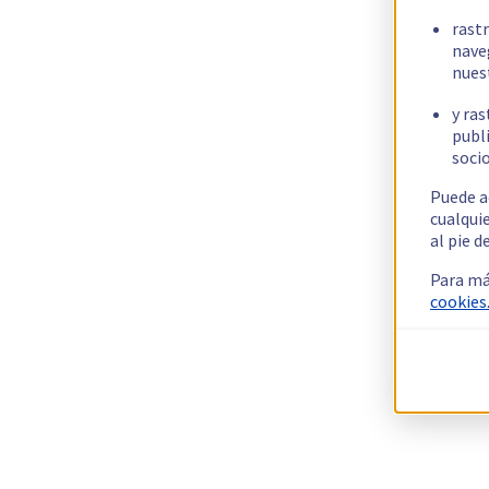
rast
nave
nues
y ras
publi
socio
Puede a
cualqui
al pie d
Para má
cookies