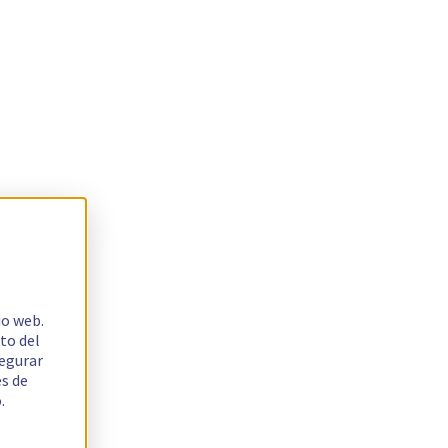
io web.
to del
segurar
es de
.