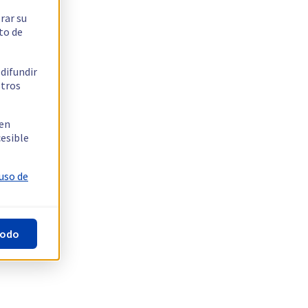
rar su
to de
 difundir
stros
 en
cesible
 uso de
todo