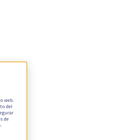
io web.
to del
segurar
es de
.