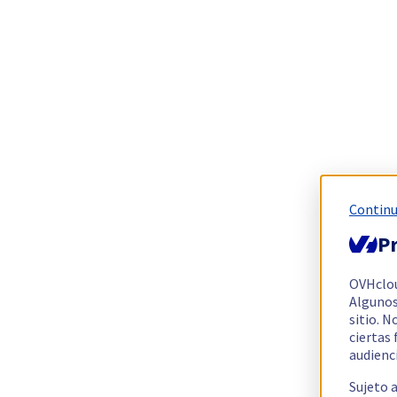
Continu
Pr
OVHclo
Algunos
sitio. N
ciertas
audienc
Sujeto 