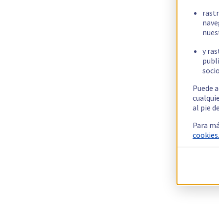
rast
nave
nues
y ras
publi
socio
Puede a
cualqui
al pie d
Para má
cookies