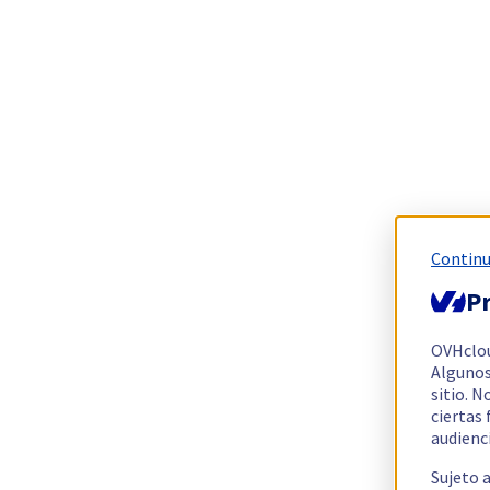
Continu
Pr
OVHclo
Algunos
sitio. N
ciertas
audienc
Sujeto 