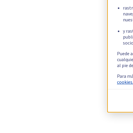
rast
nave
nues
y ras
publi
socio
Puede a
cualqui
al pie d
Para má
cookies