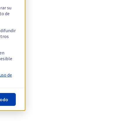
rar su
to de
 difundir
stros
 en
cesible
 uso de
todo