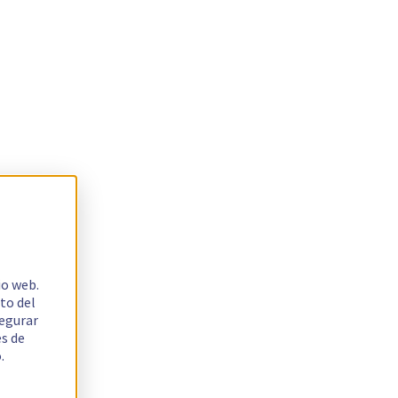
io web.
to del
segurar
es de
.