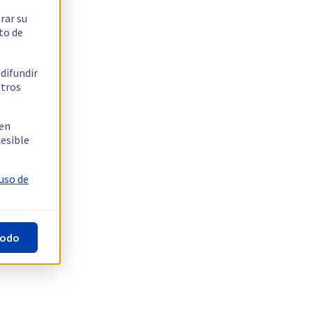
rar su
to de
 difundir
stros
 en
cesible
 uso de
todo