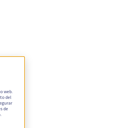
io web.
to del
segurar
es de
.