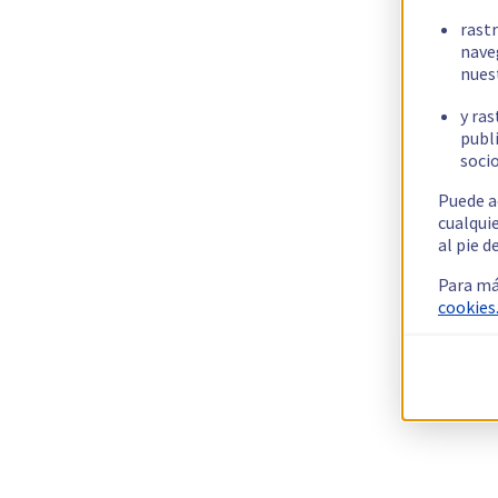
rast
nave
nues
y ras
publi
socio
Puede a
cualqui
al pie d
Para má
cookies