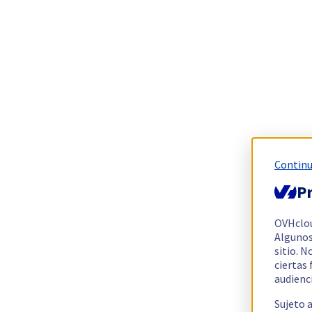
Continu
Pr
OVHclo
Algunos
sitio. N
ciertas
audienc
Sujeto 