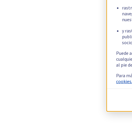
rast
nave
nues
y ras
publi
socio
Puede a
cualqui
al pie d
Para má
cookies