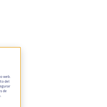
io web.
to del
segurar
es de
.