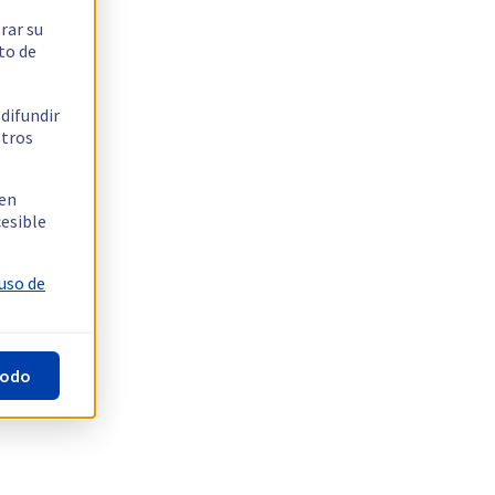
rar su
to de
 difundir
stros
 en
cesible
 uso de
todo