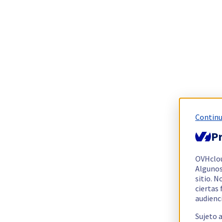
Continu
Pr
OVHclo
Algunos
sitio. N
ciertas
audienc
Sujeto 