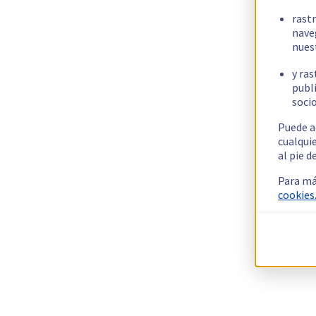
rast
nave
nues
y ras
publi
socio
Puede a
cualqui
al pie d
Para má
cookies