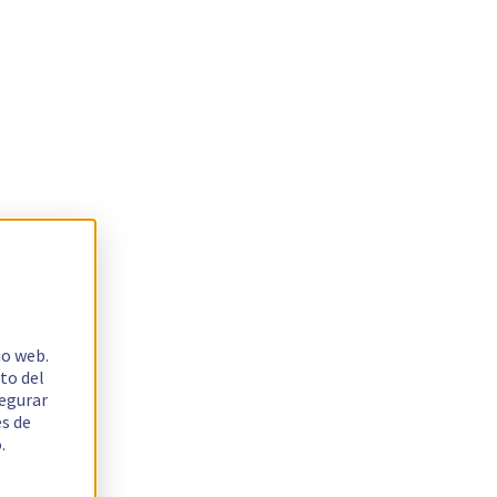
io web.
to del
segurar
es de
.