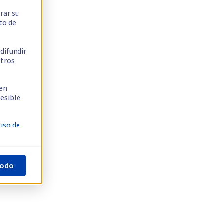
rar su
to de
 difundir
stros
 en
cesible
 uso de
todo