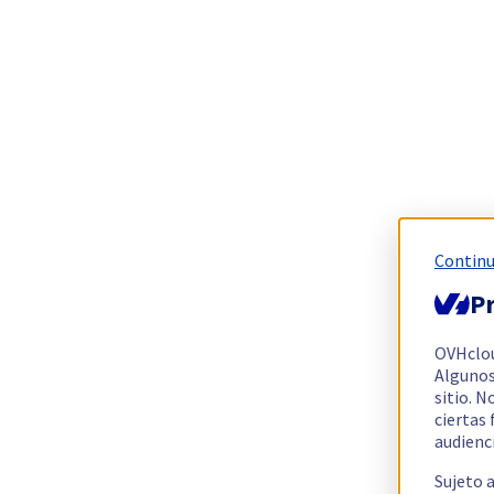
Continu
Pr
OVHclo
Algunos
sitio. N
ciertas
audienc
Sujeto 