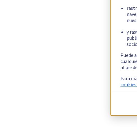
rast
nave
nues
y ras
publi
socio
Puede a
cualqui
al pie d
Para má
cookies