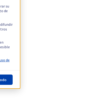
rar su
to de
 difundir
stros
 en
cesible
 uso de
todo