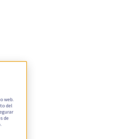
io web.
to del
segurar
es de
.