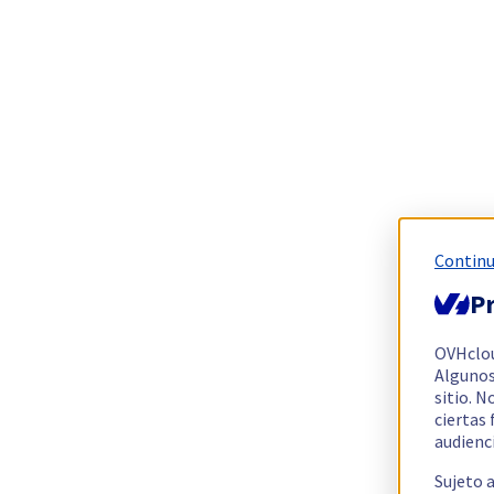
Continu
Pr
OVHclo
Algunos
sitio. N
ciertas
audienc
Sujeto 