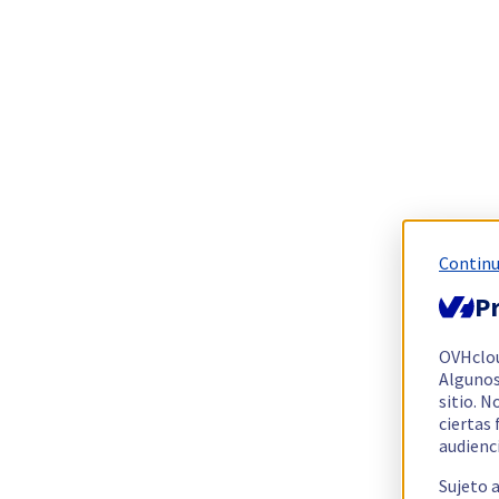
Continu
Pr
OVHclo
Algunos
sitio. N
ciertas
audienc
Sujeto 