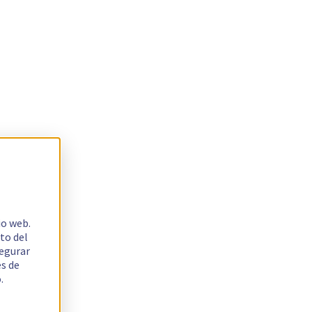
io web.
to del
segurar
es de
.