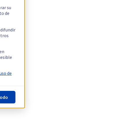
rar su
to de
 difundir
stros
 en
cesible
 uso de
todo