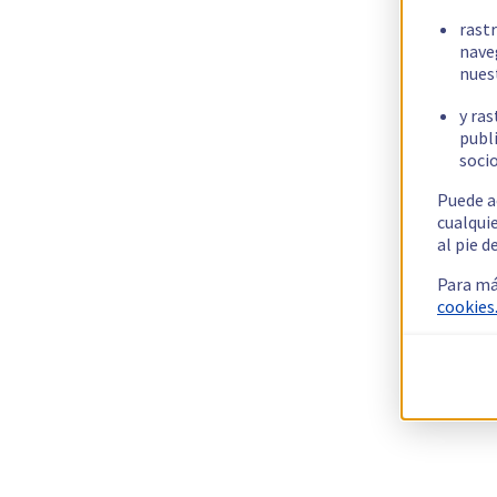
rast
nave
nues
y ras
publi
socio
Puede a
cualqui
al pie d
Para má
cookies