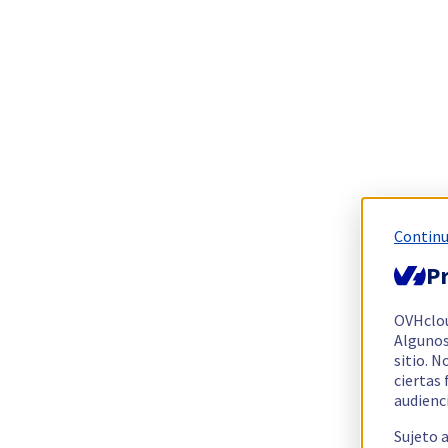
Continu
Pr
OVHclo
Algunos
sitio. N
ciertas
audienc
Sujeto 