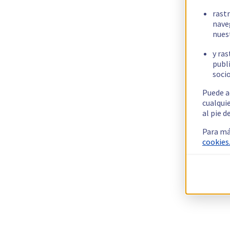
rast
nave
nues
y ras
publi
socio
Puede a
cualqui
al pie d
Para má
cookies