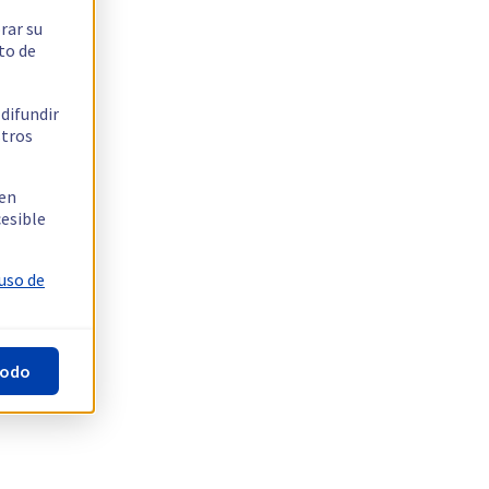
rar su
to de
 difundir
stros
 en
cesible
 uso de
todo