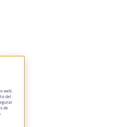
io web.
to del
segurar
es de
.