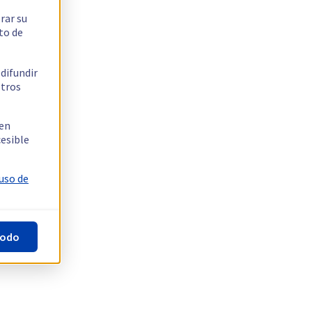
rar su
to de
 difundir
stros
 en
cesible
 uso de
todo