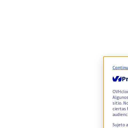
Continu
Pr
OVHclo
Algunos
sitio. N
ciertas
audienc
Sujeto 