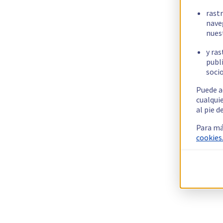
rast
nave
nues
y ras
publi
socio
Puede a
cualqui
al pie d
Para má
cookies