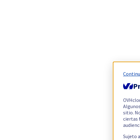
Continu
Pr
OVHclo
Algunos
sitio. N
ciertas
audienc
Sujeto 