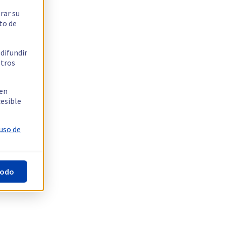
rar su
to de
 difundir
stros
 en
cesible
 uso de
todo