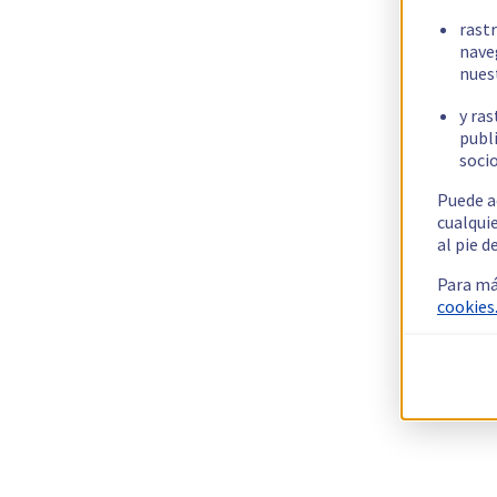
rast
nave
nues
y ras
publi
socio
Puede a
cualqui
al pie d
Para má
cookies