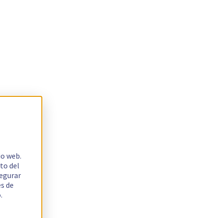
io web.
to del
segurar
es de
.