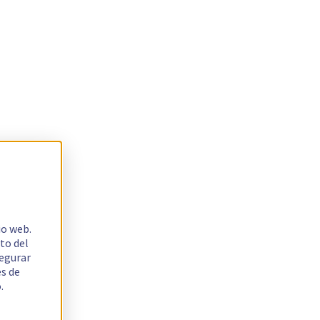
io web.
to del
segurar
es de
.