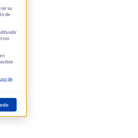
rar su
to de
 difundir
stros
 en
cesible
 uso de
todo