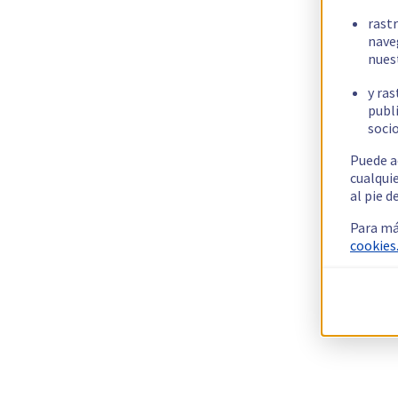
rast
nave
nues
y ras
publi
socio
Puede a
cualqui
al pie d
Para má
cookies