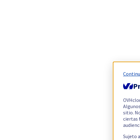
Continu
Pr
OVHclo
Algunos
sitio. N
ciertas
audienc
Sujeto 