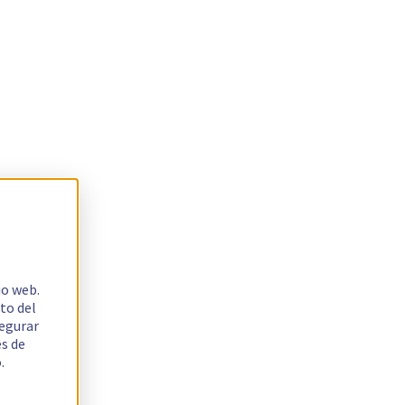
io web.
to del
segurar
es de
.