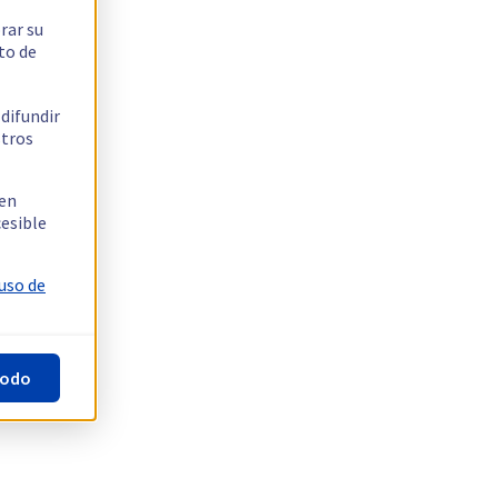
rar su
to de
 difundir
stros
 en
cesible
 uso de
todo