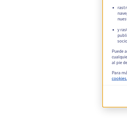
rast
nave
nues
y ras
publi
socio
Puede a
cualqui
al pie d
Para má
cookies