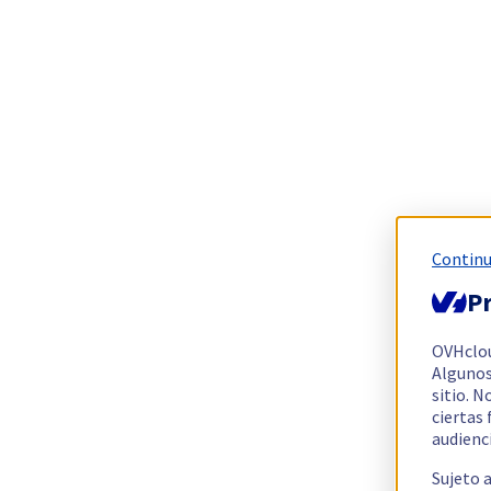
Continu
Pr
OVHclo
Algunos
sitio. N
ciertas
audienc
Sujeto 