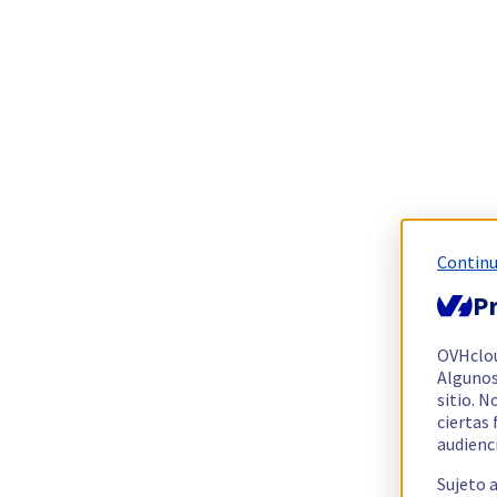
Continu
Pr
OVHclo
Algunos
sitio. N
ciertas
audienc
Sujeto 