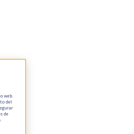
io web.
to del
segurar
es de
.