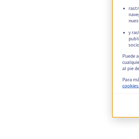
rast
nave
nues
y ras
publi
socio
Puede a
cualqui
al pie d
Para má
cookies