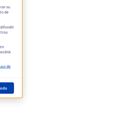
rar su
to de
 difundir
stros
 en
cesible
 uso de
todo