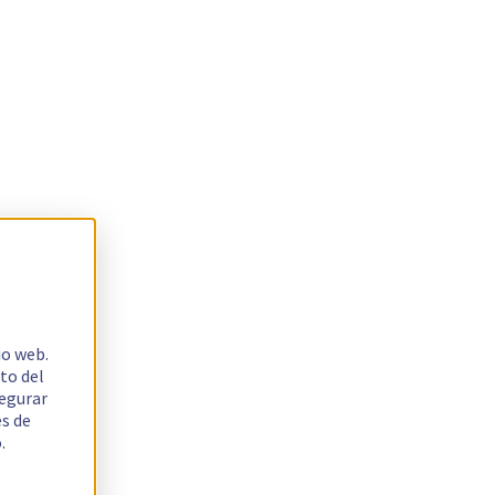
io web.
to del
segurar
es de
.