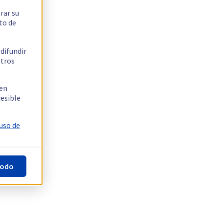
rar su
to de
 difundir
stros
 en
cesible
 uso de
todo