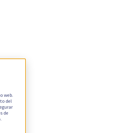
io web.
to del
segurar
es de
.