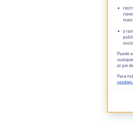
rast
nave
nues
y ras
publi
socio
Puede a
cualqui
al pie d
Para má
cookies