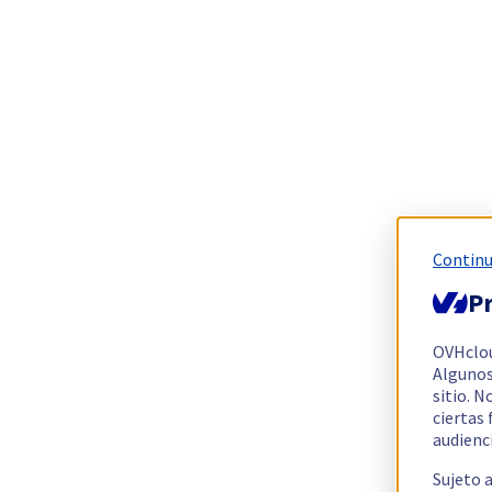
Continu
Pr
OVHclo
Algunos
sitio. N
ciertas
audienc
Sujeto 