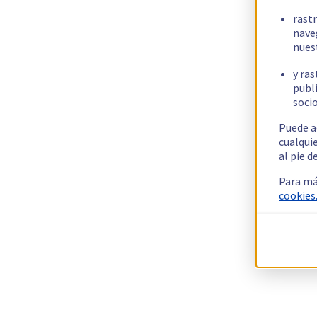
rast
nave
nues
y ras
publi
socio
Puede a
cualqui
al pie d
Para má
cookies