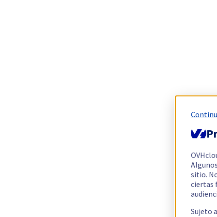
Continu
Pr
OVHclo
Algunos
sitio. N
ciertas
audienc
Sujeto 