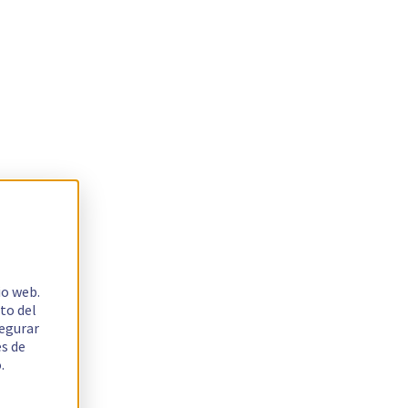
io web.
to del
segurar
es de
.