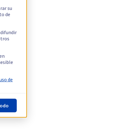
rar su
to de
 difundir
stros
 en
cesible
 uso de
todo