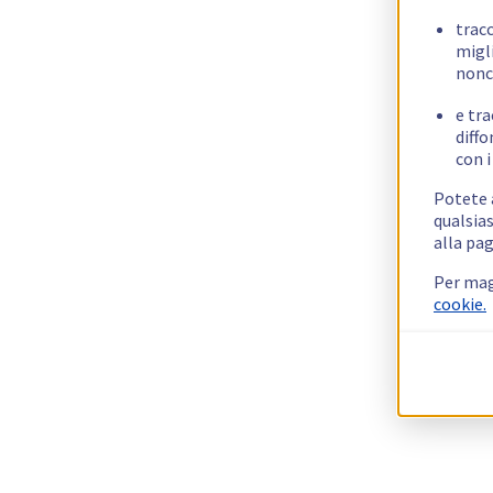
trac
migli
nonc
e tra
diffo
con i
Potete a
qualsias
alla pag
Per mag
cookie.