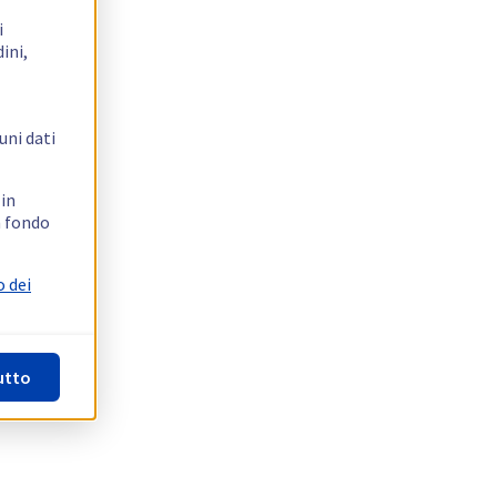
i
ini,
uni dati
 in
n fondo
o dei
utto