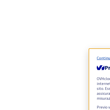
Continu
Pr
OVHclo
interne
sito. Es
assicura
misuraz
Previo 