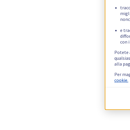
trac
migli
nonc
e tra
diffo
con i
Potete a
qualsias
alla pag
Per mag
cookie.