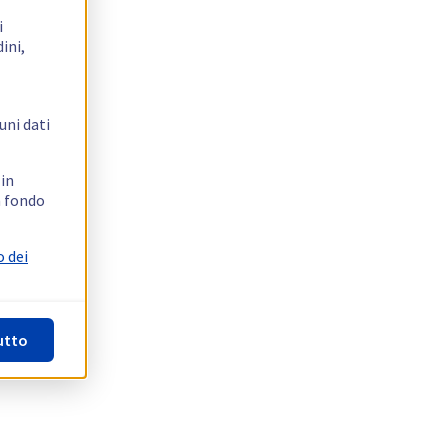
i
ini,
uni dati
 in
n fondo
o dei
utto