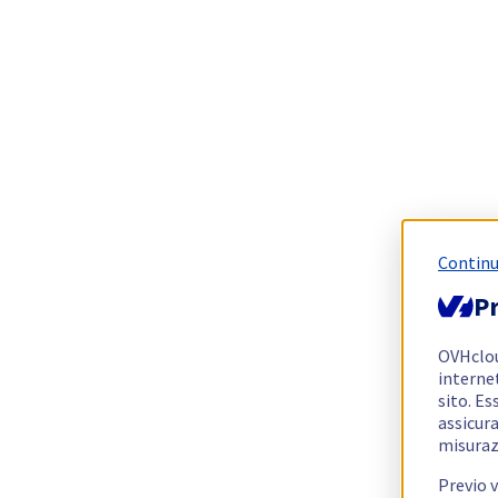
Continu
Pr
OVHclo
interne
sito. Es
assicura
misuraz
Previo 