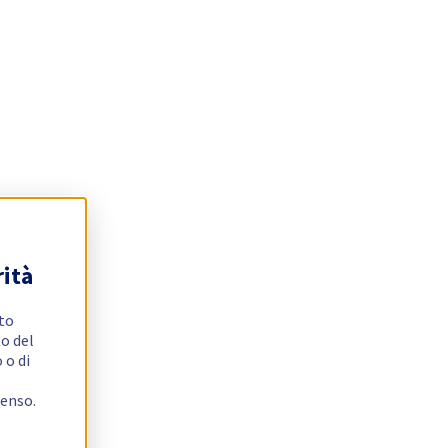
rità
ito
o del
 o di
e
senso.