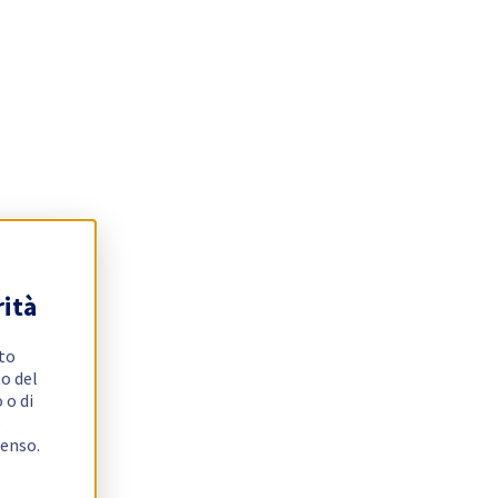
rità
ito
o del
 o di
e
senso.