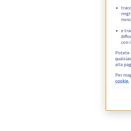
trac
migli
nonc
e tra
diffo
con i
Potete a
qualsias
alla pag
Per mag
cookie.