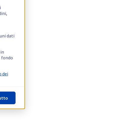
i
ini,
uni dati
 in
n fondo
o dei
utto