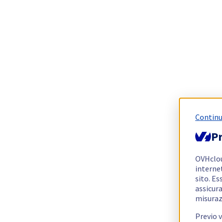
Continu
Pr
OVHclo
interne
sito. Es
assicura
misuraz
Previo 