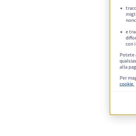
trac
migli
nonc
e tra
diffo
con i
Potete a
qualsias
alla pag
Per mag
cookie.