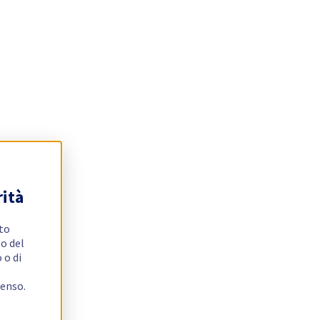
rità
ito
o del
 o di
e
senso.