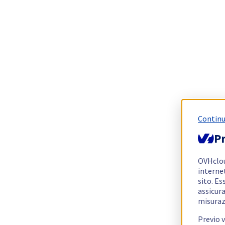
Continu
Pr
OVHclo
interne
sito. Es
assicura
misuraz
Previo 