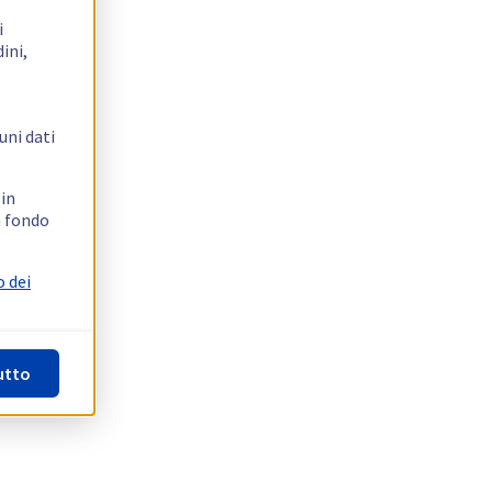
i
ini,
uni dati
 in
n fondo
o dei
utto