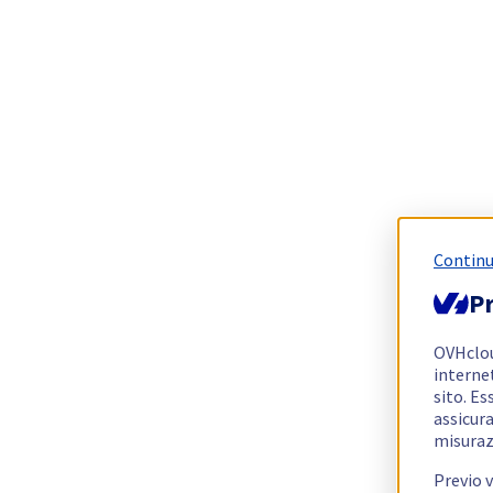
Continu
Pr
OVHclo
interne
sito. Es
assicura
misuraz
Previo 