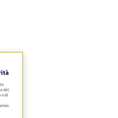
rità
ito
o del
 o di
e
senso.