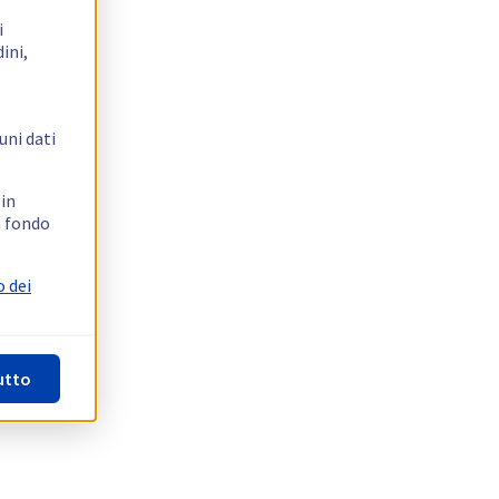
i
ini,
uni dati
 in
n fondo
o dei
utto