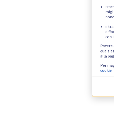
trac
migli
nonc
e tra
diffo
con i
Potete a
qualsias
alla pag
Per mag
cookie.