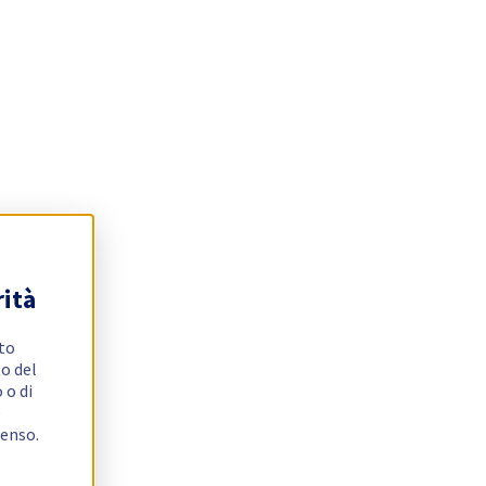
rità
ito
o del
 o di
e
senso.