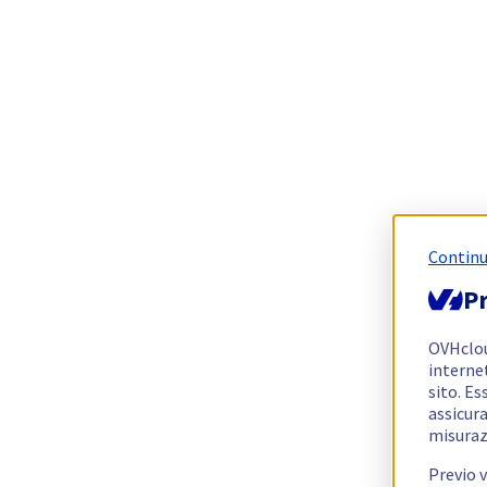
Continu
Pr
OVHclo
interne
sito. Es
assicura
misuraz
Previo 