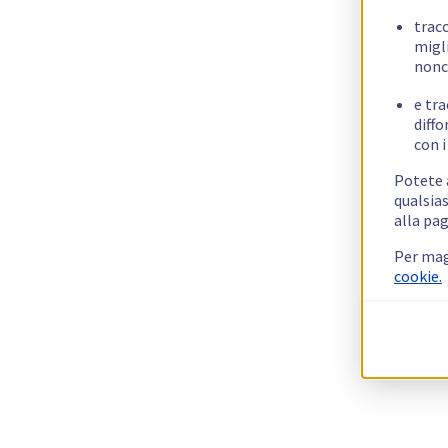
trac
migli
nonc
e tra
diffo
con i
Potete a
qualsias
alla pag
Per mag
cookie.