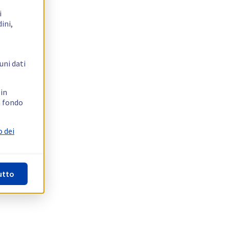
i
ini,
uni dati
 in
n fondo
o dei
utto