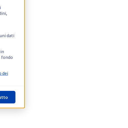
i
ini,
uni dati
 in
n fondo
o dei
utto