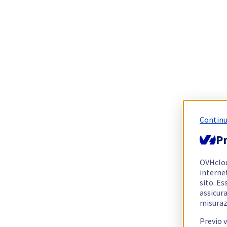
Continu
Pr
OVHclo
interne
sito. Es
assicura
misuraz
Previo 