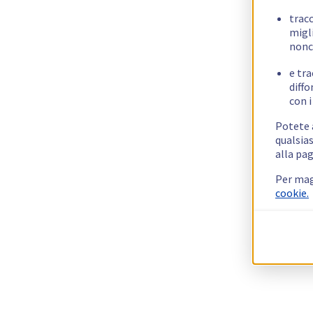
trac
migli
nonc
e tra
diffo
con i
Potete a
qualsias
alla pag
Per mag
cookie.