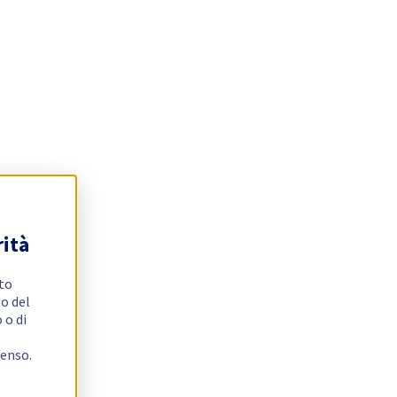
rità
ito
o del
 o di
e
senso.