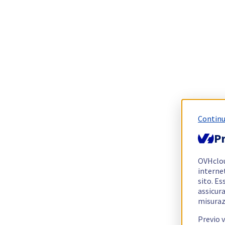
Continu
Pr
OVHclo
interne
sito. Es
assicura
misuraz
Previo 