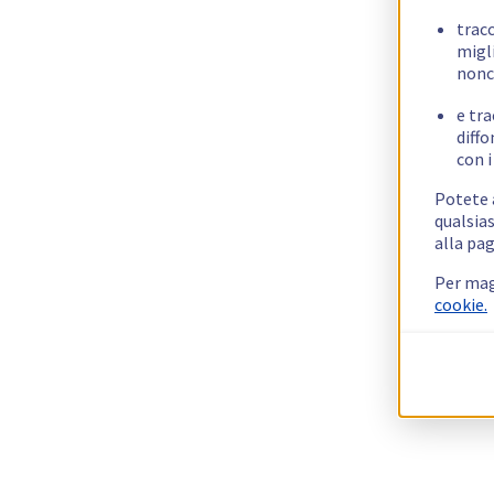
trac
migli
nonc
e tra
diffo
con i
Potete a
qualsias
alla pag
Per mag
cookie.