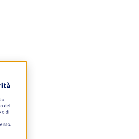
rità
ito
o del
 o di
e
senso.