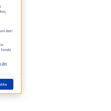
i
ini,
uni dati
 in
n fondo
o dei
utto