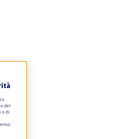
rità
ito
o del
 o di
e
senso.