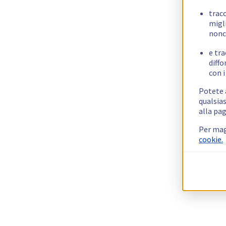
trac
migli
nonc
e tra
diffo
con i
Potete a
qualsias
alla pag
Per mag
cookie.