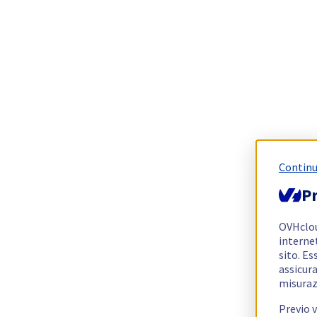
Continu
Pr
OVHclo
interne
sito. Es
assicura
misuraz
Previo 