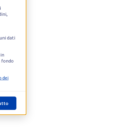
i
ini,
uni dati
 in
n fondo
o dei
utto