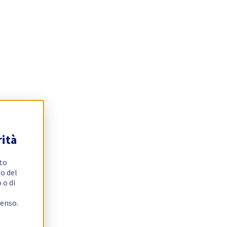
rità
ito
o del
 o di
e
senso.