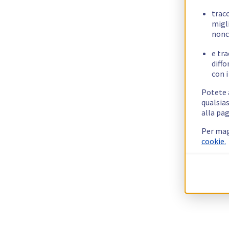
trac
migli
nonc
e tra
diffo
con i
Potete a
qualsias
alla pag
Per mag
cookie.