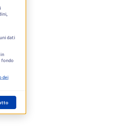
i
ini,
uni dati
 in
n fondo
o dei
utto