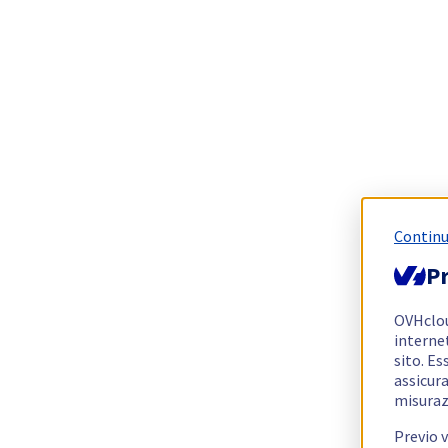
Continu
Pr
OVHclo
interne
sito. Es
assicura
misuraz
Previo 