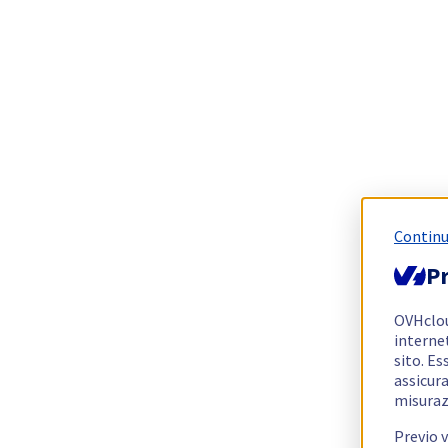
Continu
Pr
OVHclo
interne
sito. Es
assicura
misuraz
Previo 