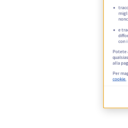
trac
migli
nonc
e tra
diffo
con i
Potete a
qualsias
alla pag
Per mag
cookie.