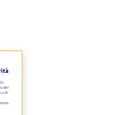
rità
ito
o del
 o di
e
senso.