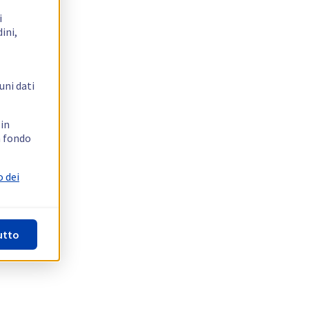
i
ini,
uni dati
 in
n fondo
o dei
utto