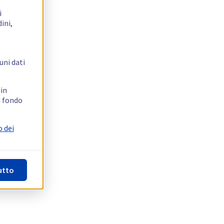
i
ini,
uni dati
 in
n fondo
o dei
utto