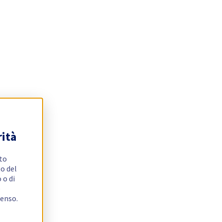
rità
ito
o del
 o di
e
senso.