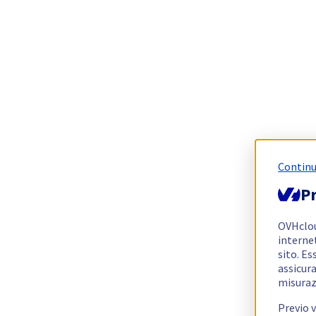
Continu
Pr
OVHclo
interne
sito. Es
assicura
misuraz
Previo 