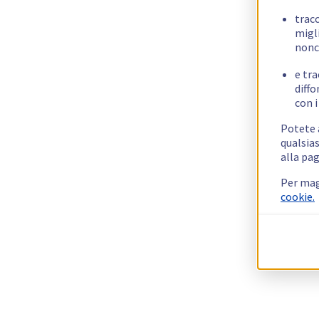
trac
migli
nonc
e tra
diffo
con i
Potete a
qualsias
alla pag
Per mag
cookie.