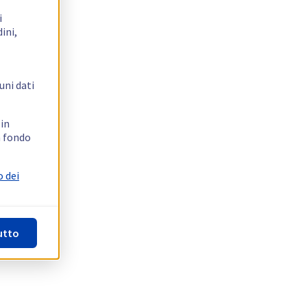
i
ini,
uni dati
 in
n fondo
o dei
utto