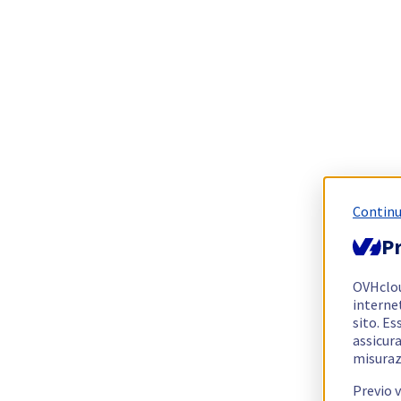
Continu
Pr
OVHclo
interne
sito. Es
assicura
misuraz
Previo 