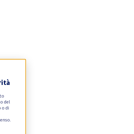
rità
ito
o del
 o di
e
senso.