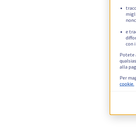
trac
migli
nonc
e tra
diffo
con i
Potete a
qualsias
alla pag
Per mag
cookie.