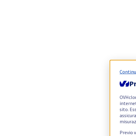
Continu
Pr
OVHclo
interne
sito. Es
assicura
misuraz
Previo 