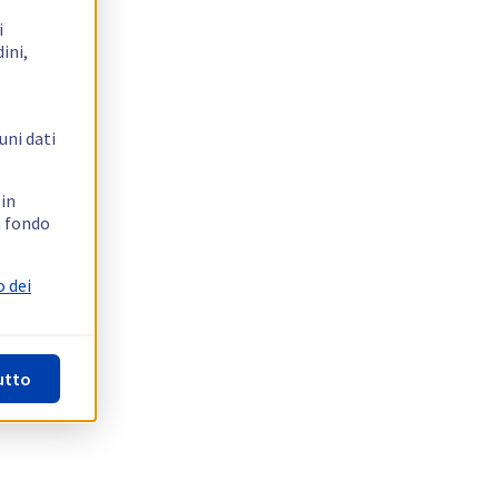
i
ini,
uni dati
 in
n fondo
o dei
utto