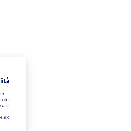
rità
ito
o del
 o di
e
senso.