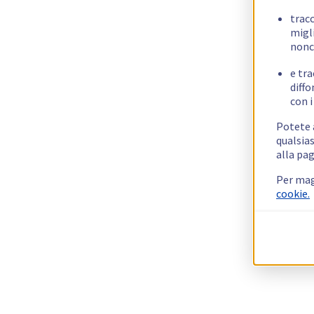
trac
migli
nonc
e tra
diffo
con i
Potete a
qualsias
alla pag
Per mag
cookie.