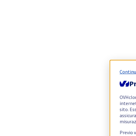
Continu
Pr
OVHclo
interne
sito. Es
assicura
misuraz
Previo 