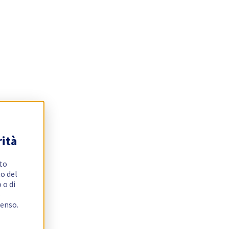
rità
ito
o del
 o di
e
senso.