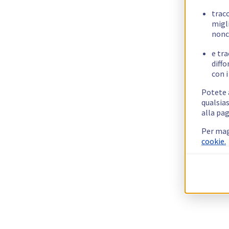
trac
migli
nonc
e tra
diffo
con i
Potete a
qualsias
alla pag
Per mag
cookie.