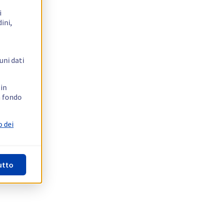
i
ini,
uni dati
 in
n fondo
o dei
utto