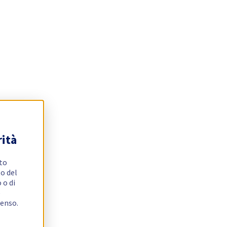
rità
ito
o del
 o di
e
senso.