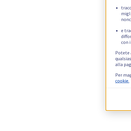
trac
migli
nonc
e tra
diffo
con i
Potete a
qualsias
alla pag
Per mag
cookie.