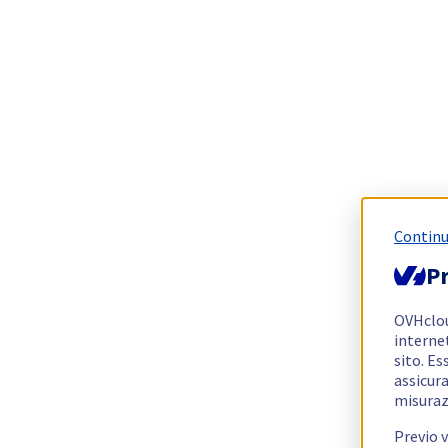
Continu
Pr
OVHclo
interne
sito. Es
assicura
misuraz
Previo 