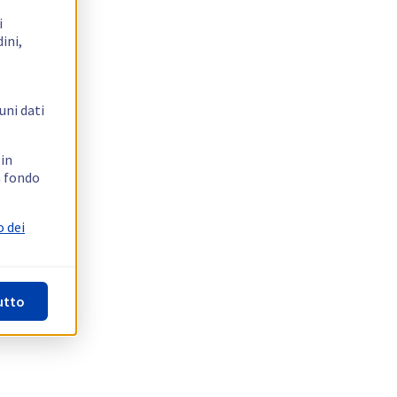
i
ini,
uni dati
 in
n fondo
o dei
utto