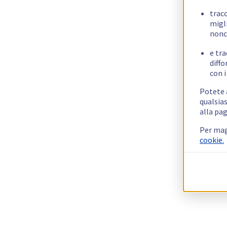
trac
migli
nonc
e tra
diffo
con i
Potete a
qualsias
alla pag
Per mag
cookie.