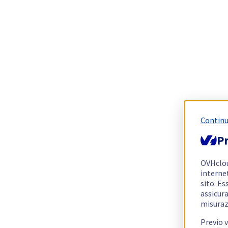
Continu
Pr
OVHclo
interne
sito. Es
assicura
misuraz
Previo 