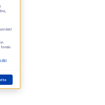
i
ini,
uni dati
 in
n fondo
o dei
utto