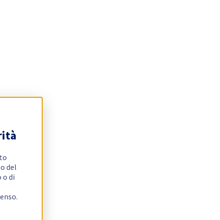
rità
ito
o del
 o di
e
senso.