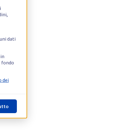
i
ini,
uni dati
 in
n fondo
o dei
utto