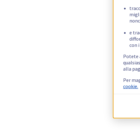
trac
migli
nonc
e tra
diffo
con i
Potete a
qualsias
alla pag
Per mag
cookie.