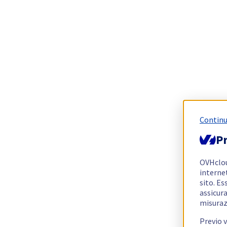
Continu
Pr
OVHclo
interne
sito. Es
assicura
misuraz
Previo 