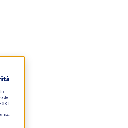
rità
ito
o del
 o di
e
senso.