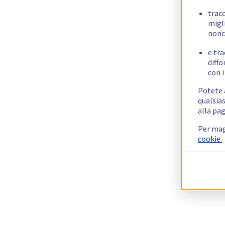
trac
migli
nonc
e tra
diffo
con i
Potete a
qualsias
alla pag
Per mag
cookie.