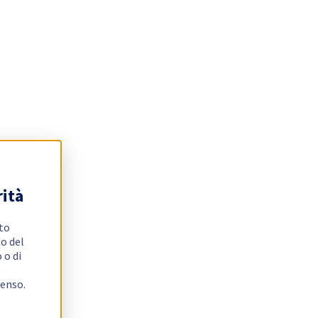
rità
ito
o del
 o di
e
senso.