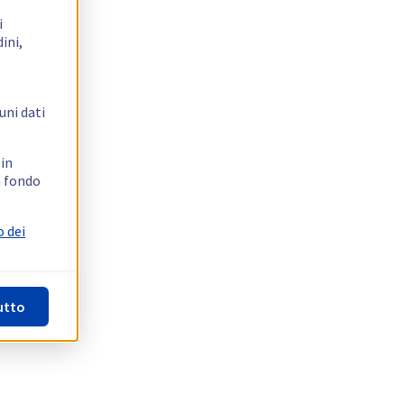
i
ini,
uni dati
 in
n fondo
o dei
utto