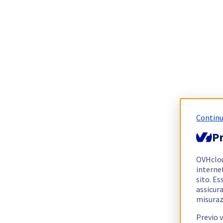
Continu
Pr
OVHclo
interne
sito. Es
assicura
misuraz
Previo 