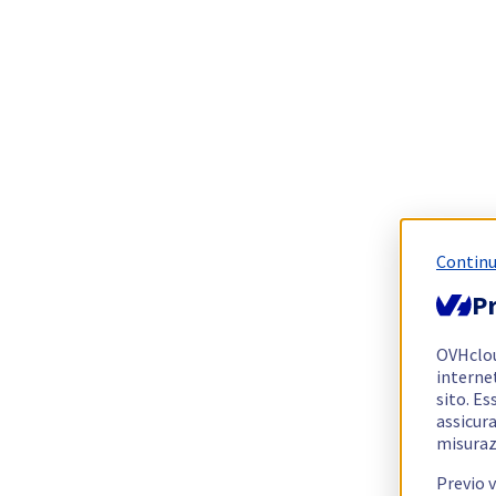
Continu
Pr
OVHclo
interne
sito. Es
assicura
misuraz
Previo 