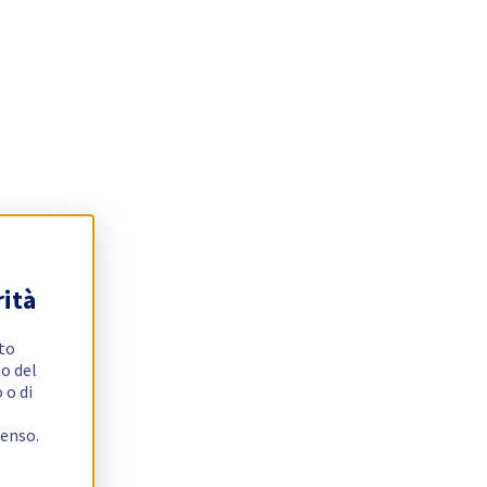
rità
ito
o del
 o di
e
senso.