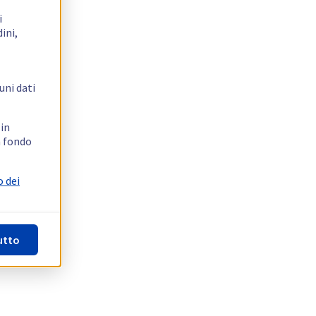
i
ini,
uni dati
 in
n fondo
o dei
utto