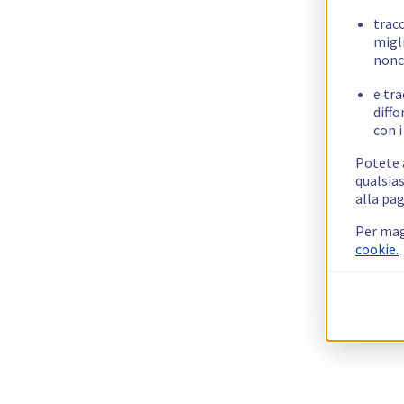
trac
migli
nonc
e tra
diffo
con i
Potete a
qualsias
alla pag
Per mag
cookie.